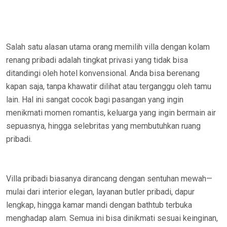
Renang Pribadi?
1. Privasi Tanpa Batas
Salah satu alasan utama orang memilih villa dengan kolam
renang pribadi adalah tingkat privasi yang tidak bisa
ditandingi oleh hotel konvensional. Anda bisa berenang
kapan saja, tanpa khawatir dilihat atau terganggu oleh tamu
lain. Hal ini sangat cocok bagi pasangan yang ingin
menikmati momen romantis, keluarga yang ingin bermain air
sepuasnya, hingga selebritas yang membutuhkan ruang
pribadi.
2. Kemewahan yang Dapat Disesuaikan
Villa pribadi biasanya dirancang dengan sentuhan mewah—
mulai dari interior elegan, layanan butler pribadi, dapur
lengkap, hingga kamar mandi dengan bathtub terbuka
menghadap alam. Semua ini bisa dinikmati sesuai keinginan,