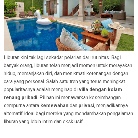
Liburan kini tak lagi sekadar pelarian dari rutinitas. Bagi
banyak orang, liburan telah menjadi momen untuk merayakan
hidup, memanjakan diri, dan menikmati ketenangan dengan
cara yang personal. Salah satu tren yang terus meningkat
popularitasnya adalah menginap di
villa dengan kolam
renang pribadi
. Pilihan ini menawarkan keseimbangan
sempurna antara
kemewahan
dan
privasi
, menjadikannya
alternatif ideal bagi mereka yang mendambakan pengalaman
liburan yang lebih intim dan eksklusif.
Mengapa Memilih Villa dengan Kolam