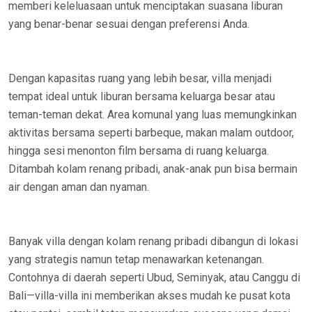
memberi keleluasaan untuk menciptakan suasana liburan
yang benar-benar sesuai dengan preferensi Anda.
3. Ideal untuk Liburan Keluarga atau Grup
Dengan kapasitas ruang yang lebih besar, villa menjadi
tempat ideal untuk liburan bersama keluarga besar atau
teman-teman dekat. Area komunal yang luas memungkinkan
aktivitas bersama seperti barbeque, makan malam outdoor,
hingga sesi menonton film bersama di ruang keluarga.
Ditambah kolam renang pribadi, anak-anak pun bisa bermain
air dengan aman dan nyaman.
4. Lokasi Strategis namun Tenang
Banyak villa dengan kolam renang pribadi dibangun di lokasi
yang strategis namun tetap menawarkan ketenangan.
Contohnya di daerah seperti Ubud, Seminyak, atau Canggu di
Bali—villa-villa ini memberikan akses mudah ke pusat kota